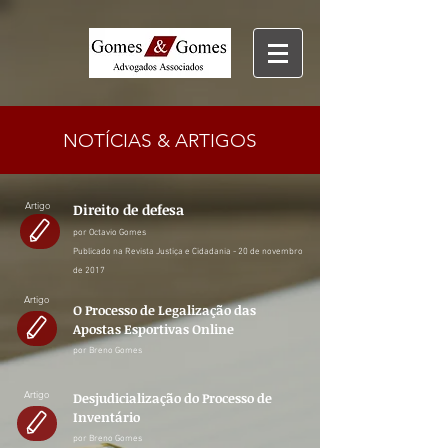
NOTÍCIAS & ARTIGOS
Artigo
Direito de defesa
por Octavio Gomes
Publicado na Revista Justiça e Cidadania - 20 de novembro
de 2017
Artigo
O Processo de Legalização das
Apostas Esportivas Online
por Breno Gomes
Artigo
Desjudicialização do Processo de
Inventário
por Breno Gomes