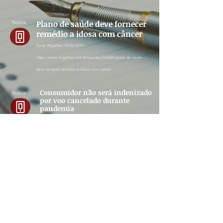
Plano de saúde deve fornecer
Notícia
remédio a idosa com câncer
Fonte: Migalhas (10/06/2021) -
https://www.migalhas.com.br/quentes/346885/plano-de-saude-
deve-fornecer-remedio-a-idosa-com-cancer
Consumidor não será indenizado
Notícia
por voo cancelado durante
pandemia
Fonte: Migalhas (05/07/2021) -
https://www.migalhas.com.br/quentes/348052/consumidor-nao-sera-
indenizado-por-voo-cancelado-durante-pandemia
Política de Privacidade
-
Termos de Uso